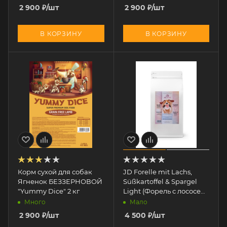
2 900
₽
/шт
2 900
₽
/шт
В КОРЗИНУ
В КОРЗИНУ
Корм сухой для собак
JD Forelle mit Lachs,
Ягненок БЕЗЗЕРНОВОЙ
Süßkartoffel & Spargel
"Yummy Dice" 2 кг
Light (Форель с лососем
ЛАЙТ) 2 кг
Много
Мало
2 900
₽
/шт
4 500
₽
/шт