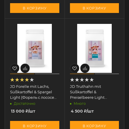
В КОРЗИНУ
В КОРЗИНУ
JD Forelle mit Lachs,
JD Truthahn mit
Süßkartoffel & Spargel
Süßkartoffel &
Light (Форель с лососем
Preiselbeere Light
ЛАЙТ) 12 кг
(Индейка с клюквой и
Достаточно
Много
картофелем ЛАЙТ) 2 кг
13 000
₽
/шт
4 500
₽
/шт
В КОРЗИНУ
В КОРЗИНУ