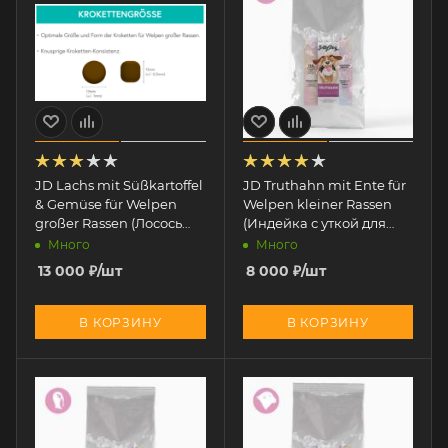
JD Lachs mit Süßkartoffel
JD Truthahn mit Ente für
& Gemüse für Welpen
Welpen kleiner Rassen
großer Rassen (Лосось
(Индейка с уткой для
ЩЕНКОВ КРУПНЫХ
ЩЕНКОВ МЕЛКИХ
Много
Много
пород) 12 кг
пород) 6 кг
13 000
₽
/шт
8 000
₽
/шт
В КОРЗИНУ
В КОРЗИНУ