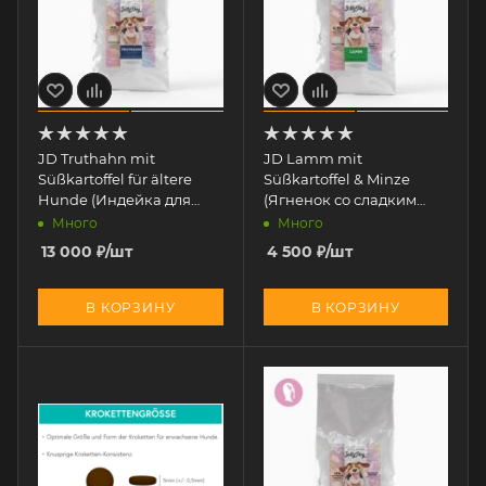
JD Truthahn mit
JD Lamm mit
Süßkartoffel für ältere
Süßkartoffel & Minze
Hunde (Индейка для
(Ягненок со сладким
ПОЖИЛЫХ собак) 12 кг
картофелем и мятой) 2 кг
Много
Много
13 000
₽
/шт
4 500
₽
/шт
В КОРЗИНУ
В КОРЗИНУ