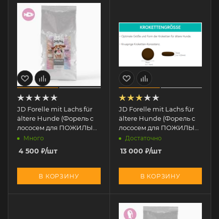
JD Forelle mit Lachs für
JD Forelle mit Lachs für
ältere Hunde (Форель с
ältere Hunde (Форель с
лососем для ПОЖИЛЫХ
лососем для ПОЖИЛЫХ
собак) 2 кг
собак) 12 кг
Много
Достаточно
4 500
₽
/шт
13 000
₽
/шт
В КОРЗИНУ
В КОРЗИНУ