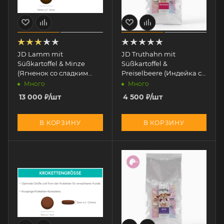
JD Lamm mit
JD Truthahn mit
Süßkartoffel & Minze
Süßkartoffel &
(Ягненок со сладким
Preiselbeere (Индейка со
картофелем и мятой) 12
сладким картофелем и
Много
Много
кг
клюквой) 2 кг
13 000
₽
/шт
4 500
₽
/шт
В КОРЗИНУ
В КОРЗИНУ