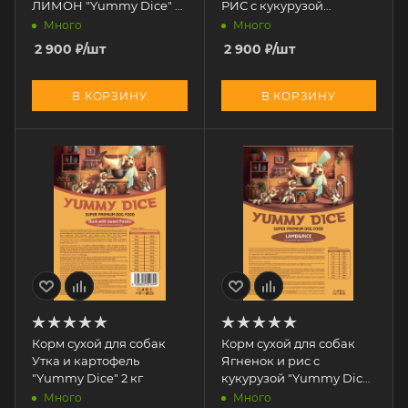
ЛИМОН "Yummy Dice" 2
РИС с кукурузой
кг
"Yummy Dice" 2 кг
Много
Много
2 900
₽
/шт
2 900
₽
/шт
В КОРЗИНУ
В КОРЗИНУ
Корм сухой для собак
Корм сухой для собак
Утка и картофель
Ягненок и рис с
"Yummy Dice" 2 кг
кукурузой "Yummy Dice"
2 кг
Много
Много