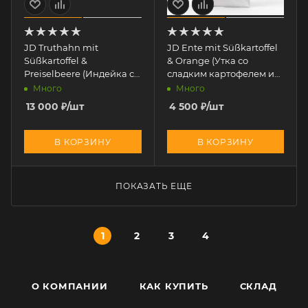
JD Truthahn mit
JD Ente mit Süßkartoffel
Süßkartoffel &
& Orange (Утка со
Preiselbeere (Индейка со
сладким картофелем и
сладким картофелем и
апельсином) 2 кг
Много
Много
клюквой) 12 кг
13 000
₽
/шт
4 500
₽
/шт
В КОРЗИНУ
В КОРЗИНУ
ПОКАЗАТЬ ЕЩЕ
1
2
3
4
О КОМПАНИИ
КАК КУПИТЬ
СКЛАД